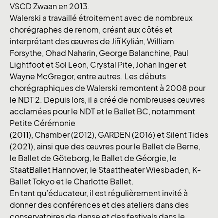
VSCD Zwaan en 2013.
Walerski a travaillé étroitement avec de nombreux
chorégraphes de renom, créant aux côtés et
interprétant des œuvres de Jiří Kylián, William
Forsythe, Ohad Naharin, George Balanchine, Paul
Lightfoot et Sol Leon, Crystal Pite, Johan Inger et
Wayne McGregor, entre autres. Les débuts
chorégraphiques de Walerski remontent à 2008 pour
le NDT 2. Depuis lors, il a créé de nombreuses œuvres
acclamées pour le NDT et le Ballet BC, notamment
Petite Cérémonie
(2011), Chamber (2012), GARDEN (2016) et Silent Tides
(2021), ainsi que des œuvres pour le Ballet de Berne,
le Ballet de Göteborg, le Ballet de Géorgie, le
StaatBallet Hannover, le Staattheater Wiesbaden, K-
Ballet Tokyo et le Charlotte Ballet.
En tant qu’éducateur, il est régulièrement invité à
donner des conférences et des ateliers dans des
conservatoires de danse et des festivals dans le